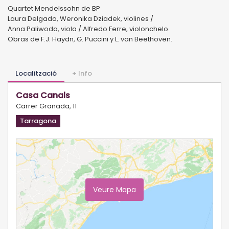
Quartet Mendelssohn de BP
Laura Delgado, Weronika Dziadek, violines /
Anna Paliwoda, viola / Alfredo Ferre, violonchelo.
Obras de F.J. Haydn, G. Puccini y L. van Beethoven.
Localització
+ Info
Casa Canals
Carrer Granada, 11
Tarragona
Veure Mapa