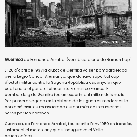
www.reus.cat
Guernica
de Fernando Arrabal (versió catalana de Ramon Llop)
El 26 d'abril de 1937 la ciutat de Gernika va ser bombardejada
per la Legió Condor Alemanya, que donava suport al cop
d'estat militar contra la Segona República espanyola i que
capitanejà el general africanista Francisco Franco. El
bombardeig de Gernika fou un experiment militar dels nazis.
Per primera vegada en la història de les guerres modernes la
població civil fou massacrada durant més de tres intenses
hores per les bombes.
Guernica, de Fernando Arrabal, fou escrita l'any 1959 en francès,
justament el mateix any que s'inaugurava el Valle
de los Caídos.