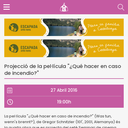
Projecció de la pel·lícula "¿Qué hacer en caso
de incendio?"
27 Abril 2016
19:00h
La pel·lícula "¿Qué hacer en caso de incendio?" (Was tun,
wenn's brennt?), de Gregor Schnitzler (101', 2001, Alemanya) és
la quarta obra que es projecta del setè Seminari de cinema