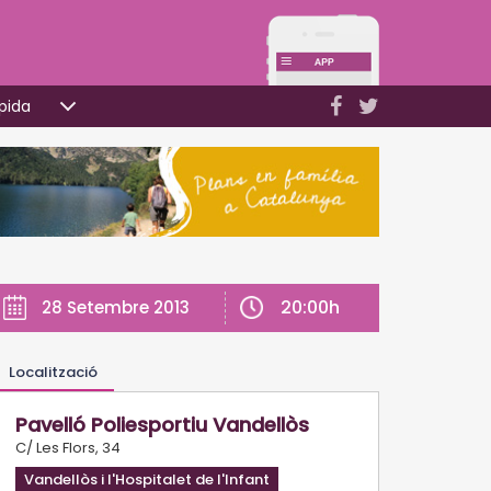
pida
20:00h
28 Setembre 2013
Localització
Pavelló Poliesportiu Vandellòs
C/ Les Flors, 34
Vandellòs i l'Hospitalet de l'Infant