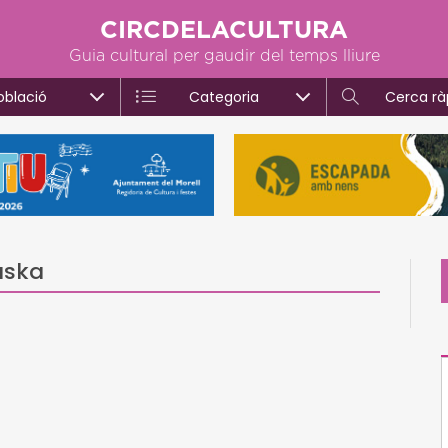
CIRCDELACULTURA
Guia cultural per gaudir del temps lliure
oblació
Categoria
Cerca rà
aska