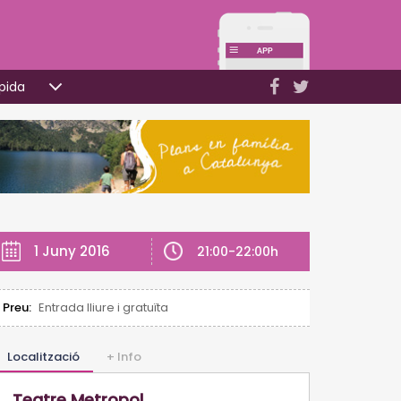
pida
1 Juny 2016
21:00-22:00h
Preu:
Entrada lliure i gratuïta
Localització
+ Info
Teatre Metropol