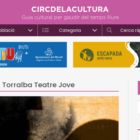
CIRCDELACULTURA
Guia cultural per gaudir del temps lliure
oblació
Categoria
Cerca rà
er Torralba Teatre Jove