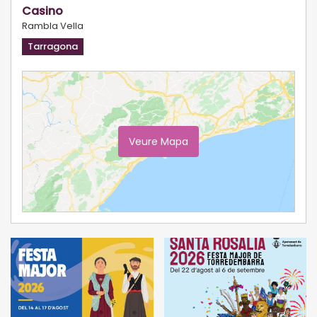
Casino
Rambla Vella
Tarragona
Veure Mapa
Ampliar Mapa