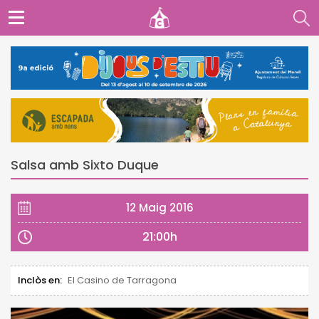
Salsa amb Sixto Duque
12 Maig 2016
21:00h
Inclòs en:
El Casino de Tarragona