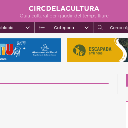
CIRCDELACULTURA
Guia cultural per gaudir del temps lliure
oblació
Categoria
Cerca rà