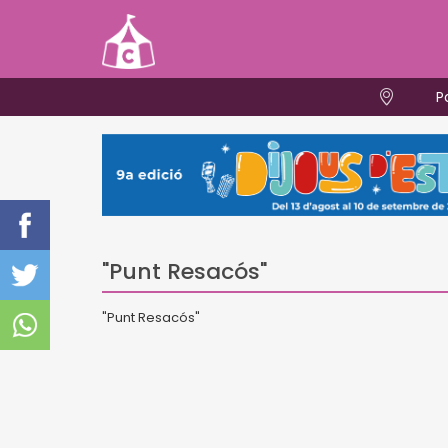
P
"Punt Resacós"
"Punt Resacós"