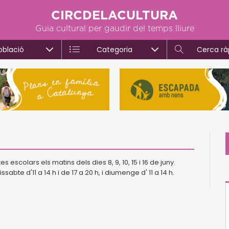
CIRCDELACULTURA
Guia cultural per gaudir del temps lliure
oblació
Categoria
Cerca rà
s escolars els matins dels dies 8, 9, 10, 15 i 16 de juny.
abte d'11 a 14 h i de 17 a 20 h, i diumenge d' 11 a 14 h.