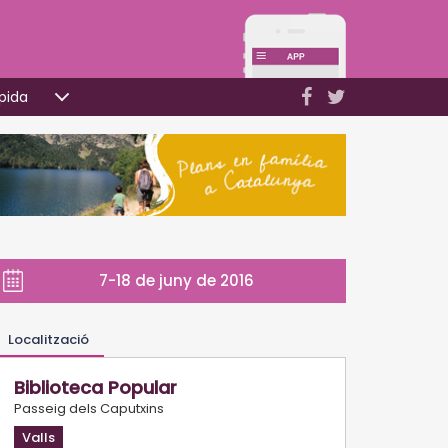
pida
7-18 de juny de 2016
Localització
Biblioteca Popular
Passeig dels Caputxins
Valls