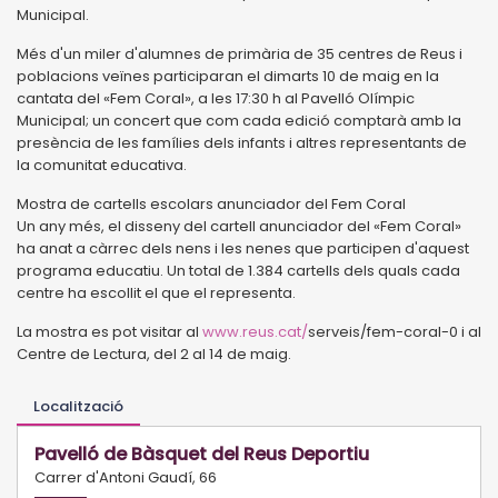
Municipal.
Més d'un miler d'alumnes de primària de 35 centres de Reus i
poblacions veïnes participaran el dimarts 10 de maig en la
cantata del «Fem Coral», a les 17:30 h al Pavelló Olímpic
Municipal; un concert que com cada edició comptarà amb la
presència de les famílies dels infants i altres representants de
la comunitat educativa.
Mostra de cartells escolars anunciador del Fem Coral
Un any més, el disseny del cartell anunciador del «Fem Coral»
ha anat a càrrec dels nens i les nenes que participen d'aquest
programa educatiu. Un total de 1.384 cartells dels quals cada
centre ha escollit el que el representa.
La mostra es pot visitar al
www.reus.cat/
serveis/fem-coral-0 i al
Centre de Lectura, del 2 al 14 de maig.
Localització
Pavelló de Bàsquet del Reus Deportiu
Carrer d'Antoni Gaudí, 66