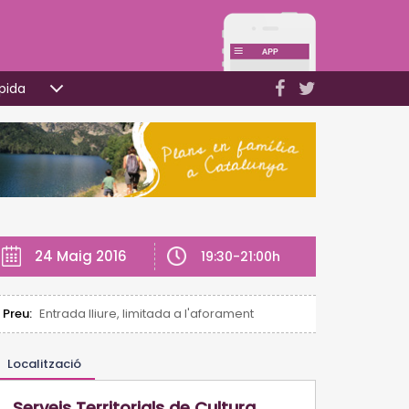
pida
24 Maig 2016
19:30-21:00h
Preu:
Entrada lliure, limitada a l'aforament
Localització
Serveis Territorials de Cultura