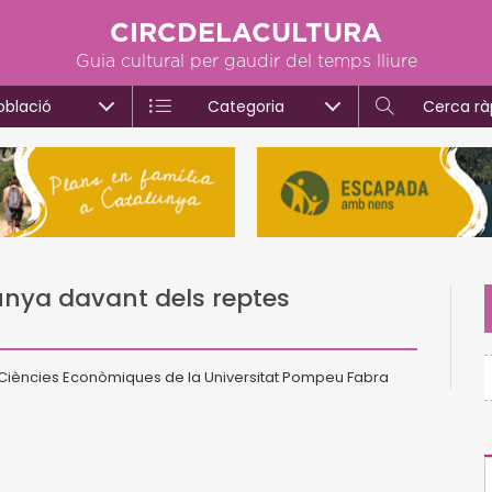
CIRCDELACULTURA
Guia cultural per gaudir del temps lliure
oblació
Categoria
Cerca rà
lunya davant dels reptes
 Ciències Econòmiques de la Universitat Pompeu Fabra