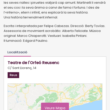
les seves rialles i piruetes viatjarà cap amunt. Martinelli li vendrà
el seu cos i la seva ànima a canvi de fama i fortuna. I des de
l’«inferno», etern i infinit, ens explicarà la seva història.
Una història terrenalment infernal.
Escrita i interpretada per Felipe Cabezas. Direcció: Berty Tovías.
Assessoria de movimient acrobàtic: Alberto Feliciate. Música
original: Marco Chiaperotti. Vestuari: Isabella Pintani.
Il·luminació: Edgard Paulino.
Localització
Teatre de l'Orfeó Reusenc
C/ Sant Llorenç, 14
Reus
Veure Mapa