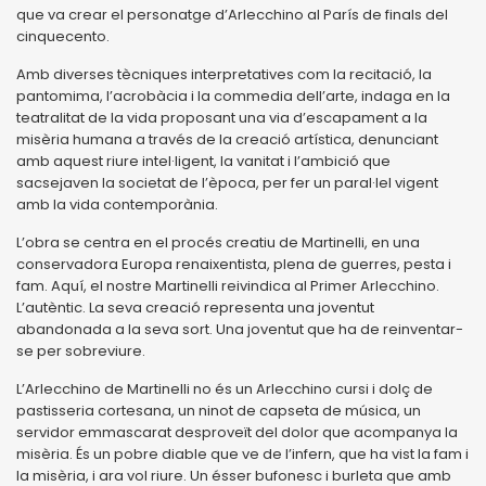
que va crear el personatge d’Arlecchino al París de finals del
cinquecento.
Amb diverses tècniques interpretatives com la recitació, la
pantomima, l’acrobàcia i la commedia dell’arte, indaga en la
teatralitat de la vida proposant una via d’escapament a la
misèria humana a través de la creació artística, denunciant
amb aquest riure intel·ligent, la vanitat i l’ambició que
sacsejaven la societat de l’època, per fer un paral·lel vigent
amb la vida contemporània.
L’obra se centra en el procés creatiu de Martinelli, en una
conservadora Europa renaixentista, plena de guerres, pesta i
fam. Aquí, el nostre Martinelli reivindica al Primer Arlecchino.
L’autèntic. La seva creació representa una joventut
abandonada a la seva sort. Una joventut que ha de reinventar-
se per sobreviure.
L’Arlecchino de Martinelli no és un Arlecchino cursi i dolç de
pastisseria cortesana, un ninot de capseta de música, un
servidor emmascarat desproveït del dolor que acompanya la
misèria. És un pobre diable que ve de l’infern, que ha vist la fam i
la misèria, i ara vol riure. Un ésser bufonesc i burleta que amb