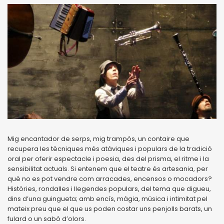
Mig encantador de serps, mig trampós, un contaire que
recupera les tècniques més atàviques i populars de la tradició
oral per oferir espectacle i poesia, des del prisma, el ritme i la
sensibilitat actuals. Si entenem que el teatre és artesania, per
què no es pot vendre com arracades, encensos o mocadors?
Històries, rondalles i llegendes populars, del tema que digueu,
dins d’una guingueta; amb encís, màgia, música i intimitat pel
mateix preu que el que us poden costar uns penjolls barats, un
fulard o un sabó d’olors.