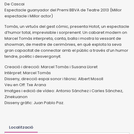
De Cascai
Espectacle guanyador del Premi BBVA de Teatre 2013 (Millor
espectacle i Millor actor)
Tomàs, un virtuós del gest còmic, presenta Hotot, un espectacle
d’humor total, imprevisible i sorprenent. Un cabaret modern on
Marcel Tomàs interpreta, canta, balla i mostra la vessant de
showman, de mestre de cerimònies, en què explota la seva
gran capacitat de connectar amb el públic a través d’un humor
tendre, poètic i desvergonyit.
Creació i direcció: Marcel Tomàs i Susana Lloret
Intèrpret: Marcel Tomàs
Disseny, direcció espai sonor i tècnic: Albert Mosoll
Veu en Off: Txe Arana
Imatges i edició de vídeo: Antonio Sánchez i Carles Sánchez,
Zinekuanon
Disseny gràfic: Juan Pablo Paz.
Localització