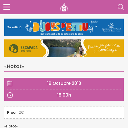
«Hotot»
19 Octubre 2013
18:00h
Preu:
2€
«Hotot»