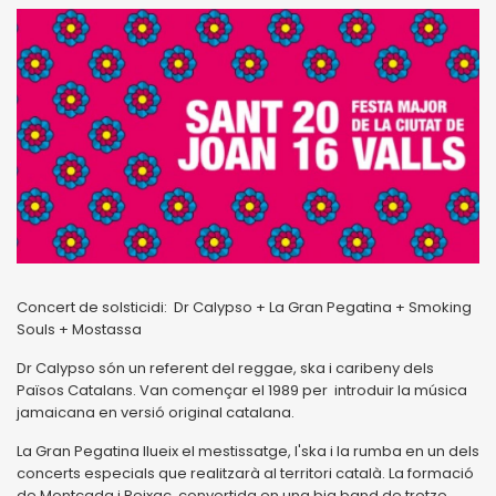
Concert de solsticidi: Dr Calypso + La Gran Pegatina + Smoking
Souls + Mostassa
Dr Calypso són un referent del reggae, ska i caribeny dels
Països Catalans. Van començar el 1989 per introduir la música
jamaicana en versió original catalana.
La Gran Pegatina llueix el mestissatge, l'ska i la rumba en un dels
concerts especials que realitzarà al territori català. La formació
de Montcada i Reixac, convertida en una big band de tretze