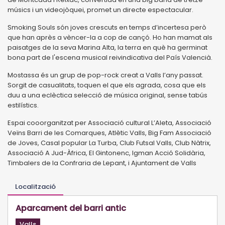
músics i un videojòquei, promet un directe espectacular.
Smoking Souls són joves crescuts en temps d’incertesa però
que han après a vèncer-la a cop de cançó. Ho han mamat als
paisatges de la seva Marina Alta, la terra en què ha germinat
bona part de l'escena musical reivindicativa del País Valencià.
Mostassa és un grup de pop-rock creat a Valls l’any passat.
Sorgit de casualitats, toquen el que els agrada, cosa que els
duu a una eclèctica selecció de música original, sense tabús
estilístics.
Espai cooorganitzat per Associació cultural L’Aleta, Associació
Veïns Barri de les Comarques, Atlètic Valls, Big Fam Associació
de Joves, Casal popular La Turba, Club Futsal Valls, Club Nàtrix,
Associació A Jud-Àfrica, El Gintonenc, Igman Acció Solidària,
Timbalers de la Confraria de Lepant, i Ajuntament de Valls
Localització
Aparcament del barri antic
Valls