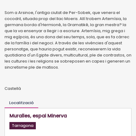
Som a Arsinoe, l'antiga ciutat de Per-Sobek, que venera el
cocodril, situada prop del llac Moeris. Allí trobem Artemísia, la
germana borda d'Hermionê, la Gramatikê, la gran mestra? la
que la va ensenyar a llegir i a escriure. Artemísia, mig grega i
mig egípcia, és una dona del seu temps, sola, que es fa càrrec
de la família i del negoci. A través de les vivències d'aquest
personatge, que hauria pogut existir, reconeixerem la vida
quotidiana d'un Egipte divers, multicultural, ple de contrastos, on
les cultures i les religions se sobreposen en capes i generen un
sincretisme ple de matisos.
Castellà
Localització
Muralles, espai Minerva
Tarragona