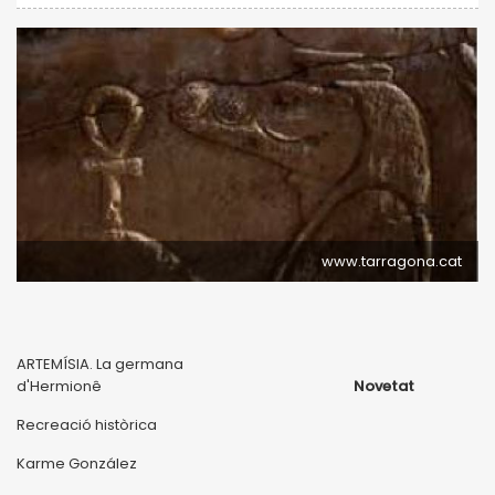
www.tarragona.cat
ARTEMÍSIA. La germana
d'Hermionê
Novetat
Recreació històrica
Karme González