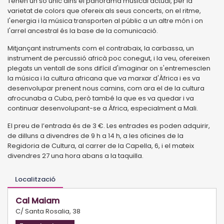
Tenen un so únic dins el panorama musical actual, per la
varietat de colors que ofereix als seus concerts, on el ritme,
l'energia i la música transporten al públic a un altre món i on
l'arrel ancestral és la base de la comunicació.
Mitjançant instruments com el contrabaix, la carbassa, un
instrument de percussió africà poc conegut, i la veu, ofereixen
plegats un ventall de sons difícil d'imaginar on s'entremesclen
la música i la cultura africana que va marxar d'Àfrica i es va
desenvolupar prenent nous camins, com ara el de la cultura
afrocunaba a Cuba, però també la que es va quedar i va
continuar desenvolupant-se a Àfrica, especialment a Mali.
El preu de l’entrada és de 3 €. Les entrades es poden adquirir,
de dilluns a divendres de 9 h a 14 h, a les oficines de la
Regidoria de Cultura, al carrer de la Capella, 6, i el mateix
divendres 27 una hora abans a la taquilla.
Localització
Cal Maiam
C/ Santa Rosalia, 38