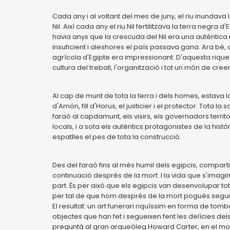
Cada any i al voltant del mes de juny, el riu inundava la 
Nil. Així cada any el riu Nil fertilitzava la terra negra d
havia anys que la crescuda del Nil era una autèntica
insuficient i aleshores el país passava gana. Ara bé
agrícola d'Egipte era impressionant. D'aquesta riques
cultura del treball, l'organització i tot un món de cr
Al cap de munt de tota la terra i dels homes, estava l
d'Amón, fill d'Horus, el justicier i el protector. Tota la
faraó al capdamunt, els visirs, els governadors territo
locals, i a sota els autèntics protagonistes de la hist
espatlles el pes de tota la construcció.
Des del faraó fins al més humil dels egipcis, compar
continuació després de la mort. I la vida que s'imagi
part. És per això que els egipcis van desenvolupar to
per tal de que hom després de la mort pogués seguir
El resultat: un art funerari riquíssim en forma de tomb
objectes que han fet i segueixen fent les delícies de
preguntà al gran arqueòleg Howard Carter, en el m