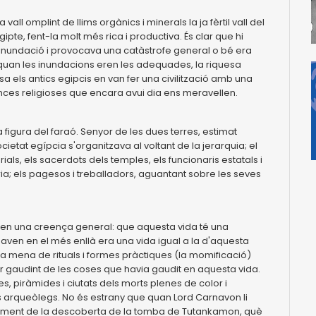
vall omplint de llims orgànics i minerals la ja fèrtil vall del
'Egipte, fent-la molt més rica i productiva. És clar que hi
 inundació i provocava una catàstrofe general o bé era
, quan les inundacions eren les adequades, la riquesa
a els antics egipcis en van fer una civilització amb una
eences religioses que encara avui dia ens meravellen.
a figura del faraó. Senyor de les dues terres, estimat
 societat egípcia s'organitzava al voltant de la jerarquia; el
rials, els sacerdots dels temples, els funcionaris estatals i
òria; els pagesos i treballadors, aguantant sobre les seves
tien una creença general: que aquesta vida té una
naven en el més enllà era una vida igual a la d'aquesta
ta mena de rituals i formes pràctiques (la momificació)
 gaudint de les coses que havia gaudit en aquesta vida.
es, piràmides i ciutats dels morts plenes de color i
ls arqueòlegs. No és estrany que quan Lord Carnavon li
oment de la descoberta de la tomba de Tutankamon, què