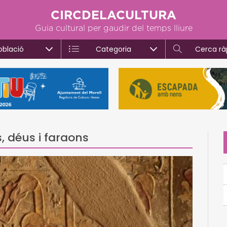
CIRCDELACULTURA
Guia cultural per gaudir del temps lliure
oblació
Categoria
Cerca rà
 déus i faraons