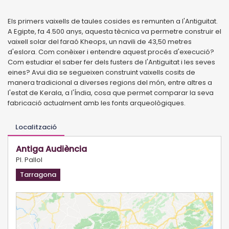
Els primers vaixells de taules cosides es remunten a l'Antiguitat.
A Egipte, fa 4.500 anys, aquesta tècnica va permetre construir el
vaixell solar del faraó Kheops, un navili de 43,50 metres
d'eslora. Com conèixer i entendre aquest procés d'execució?
Com estudiar el saber fer dels fusters de l'Antiguitat i les seves
eines? Avui dia se segueixen construint vaixells cosits de
manera tradicional a diverses regions del món, entre altres a
l'estat de Kerala, a l'Índia, cosa que permet comparar la seva
fabricació actualment amb les fonts arqueològiques.
Localització
Antiga Audiència
Pl. Pallol
Tarragona