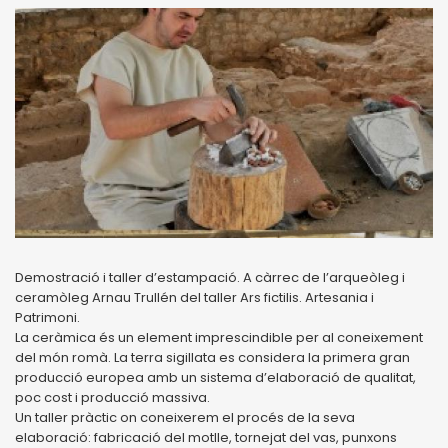
Demostració i taller d’estampació. A càrrec de l’arqueòleg i
ceramòleg Arnau Trullén del taller Ars fictilis. Artesania i
Patrimoni.
La ceràmica és un element imprescindible per al coneixement
del món romà. La terra sigillata es considera la primera gran
producció europea amb un sistema d’elaboració de qualitat,
poc cost i producció massiva.
Un taller pràctic on coneixerem el procés de la seva
elaboració: fabricació del motlle, tornejat del vas, punxons