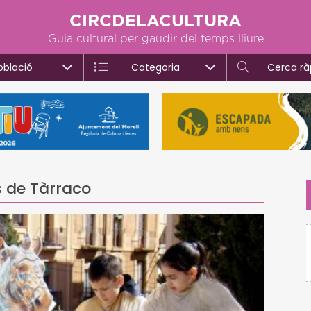
CIRCDELACULTURA
Guia cultural per gaudir del temps lliure
oblació
Categoria
Cerca rà
s de Tàrraco