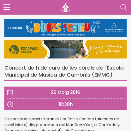
Concert de fi de curs de les corals de l'Escola
Municipal de Música de Cambrils (EMMC)
26 Maig 2016
18:30h
Els cors participants seran el Cor Petits
Cantors (alumnes de
nivell inicial) dirigit per Maria del Mar González, el
Cor Kodaly
(alumnes de nivell elemental) i els Cors Vivace i