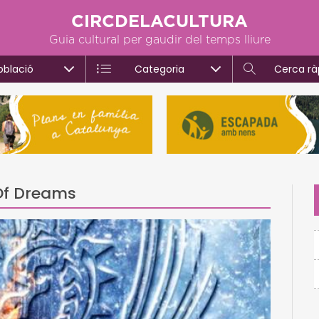
CIRCDELACULTURA
Guia cultural per gaudir del temps lliure
oblació
Categoria
Cerca rà
Of Dreams