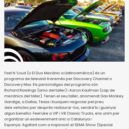
Fast N ‘Loud (o El Duo Mecànic a Llatinoamèrica) és un
programa de televisió transmès per Discovery Channel o
Discovery Max.
Els personatges del programa són
Richard
Rawlings (amo del taller) i Aaron Kaufman
(cap de
mecànics del taller). Tenen el seu ta
ller, anomenat Gas Monkey
Garatge, a Da
llas, Texas i busquen negociar pel preu
dels
vehicles per després restaurar-los, vendre’ls i
guanyar
algun benefici.
Feel Like a VIP i V8 Classic Trucks, ens unim
per
organitzar un esdeveniment únic a Cata
lunya i
Espanya.
Agafant com a inspiració el SEMA Show (Spe
cial