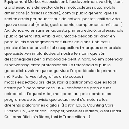
Equipement Market Assossiation), l’esde
veniment va dirigit tant
a professionals del
sector de les motocicletes i automòbils
ame
ricans (clàssics i actuals), com al públic gene
ral que se
senten atrets per aquest tipus de
cotxes i per tot l’estil de vida
que va associat
(moda, gastronomia, complements, música
...).
Així doncs, volem unir en aquesta primera
edició, professionals
i públic generalista.
Amb la voluntat de desdoblar i anar en
pa
ral·lel els dos segments en futures edicions.
L’objectiu
principal és donar visibilitat a ex
positors i marques comercials
que existeixen
implantades al nostre territori i que són
des
conegudes per la majoria de gent. Alhora,
volem potenciar
el networking entre profes
sionals.
En referència al públic
generalista, volem
que pugui viure l’experiència de primera
mà.
Poder fer-se fotografies amb cotxes i
motos
espectaculars, degustar la gastronomia que
es fa al
nostre país però amb l’estil USA i
conèixer de prop de les
celebritats d’aquest
món, molt populars pels nombrosos
progra
mes de televisió que actualment s’emeten a
les
diferents plataformes digitals: (Fast ‘n’
Loud, Counting Cars,
Overhaulin ‘, American
Chopper, Wheeler Dealers, West Coast
Cus
toms. Bitchin’n Rides, Lost in Transmition ...).