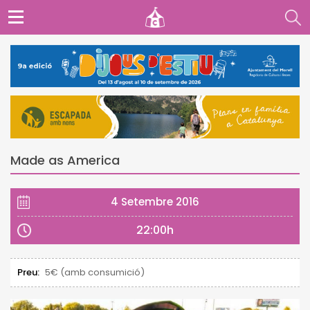
Made as America
4 Setembre 2016
22:00h
Preu:
5€ (amb consumició)