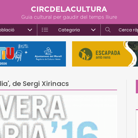
CIRCDELACULTURA
Guia cultural per gaudir del temps lliure
oblació
Categoria
Cerca rà
a', de Sergi Xirinacs