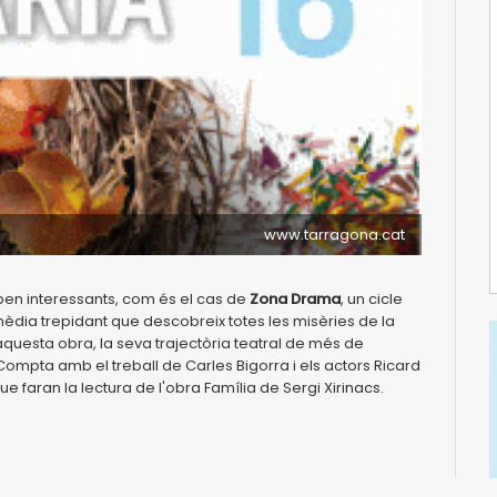
www.tarragona.cat
 ben interessants, com és el cas de
Zona Drama
, un cicle
dia trepidant que descobreix totes les misèries de la
questa obra, la seva trajectòria teatral de més de
. Compta amb el treball de Carles Bigorra i els actors Ricard
ue faran la lectura de l'obra Família de Sergi Xirinacs.