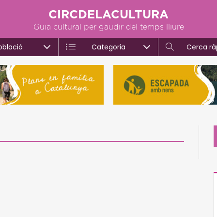
CIRCDELACULTURA
Guia cultural per gaudir del temps lliure
oblació
Categoria
Cerca rà