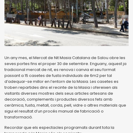
Un any mes, el Mercat de Nit Masia Catalana de Salou obre les
seves portes fins el proper 30 de setembre. Enguany, aquest ja
tradicional mercat de nit, es renova i canvia el seu format
passant a 15 casetes de fusta individuals de 6m2 per tal
d’adequar-se millor en l’entorn de la Masia. Les casetes es
troben repartides dins el recinte de la Masia i ofereixen als
visitants diverses mostres dels seus articles artesans de
decoració, complements i productes diversos fets amb
ceràmica, fusta, metall, corda, pell, vidre o altres materials que
sigui el resultat d’un procés manual de fabricació o
transformació.
Recordar que els espectacles programats durant tota la