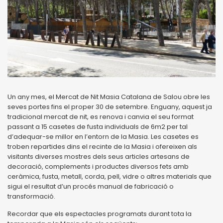
Un any mes, el Mercat de Nit Masia Catalana de Salou obre les
seves portes fins el proper 30 de setembre. Enguany, aquest ja
tradicional mercat de nit, es renova i canvia el seu format
passant a 15 casetes de fusta individuals de 6m2 per tal
d’adequar-se millor en l’entorn de la Masia. Les casetes es
troben repartides dins el recinte de la Masia i ofereixen als
visitants diverses mostres dels seus articles artesans de
decoració, complements i productes diversos fets amb
ceràmica, fusta, metall, corda, pell, vidre o altres materials que
sigui el resultat d’un procés manual de fabricació o
transformació.
Recordar que els espectacles programats durant tota la