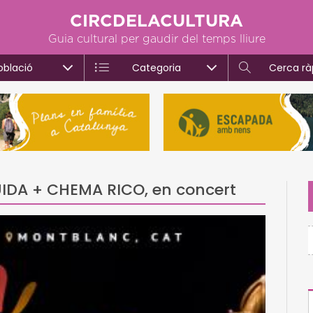
CIRCDELACULTURA
Guia cultural per gaudir del temps lliure
oblació
Categoria
Cerca rà
IDA + CHEMA RICO, en concert