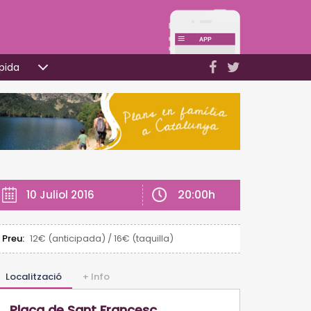
pida
20:00h
10 Juliol 2016
Preu:
12€ (anticipada) / 16€ (taquilla)
Localització
+ Info
Plaça de Sant Francesc