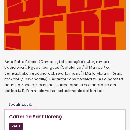
Amb Roba Estesa (Cambrils, folk, cançó d'autor, rumba i
tradicional), Figues Txungues (Catalunya / el Marroc / el
Senegal, ska, reggae, rock i world music) i Marla Martini (Reus,
rockabilly-psychobilly). Per tercer any consecutiu es dinamitza
aquesta zona del barri del Carme amb la col·laboració del
col·lectiu Di Farm i els veïns i establiments del territori.
Localització
Carrer de Sant Llorenç
Reus