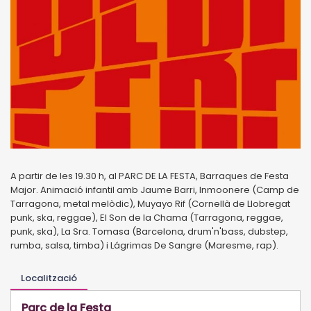
A partir de les 19.30 h, al PARC DE LA FESTA, Barraques de Festa
Major. Animació infantil amb Jaume Barri, Inmoonere (Camp de
Tarragona, metal melòdic), Muyayo Rif (Cornellà de Llobregat
punk, ska, reggae), El Son de la Chama (Tarragona, reggae,
punk, ska), La Sra. Tomasa (Barcelona, drum'n'bass, dubstep,
rumba, salsa, timba) i Lágrimas De Sangre (Maresme, rap).
Localització
Parc de la Festa