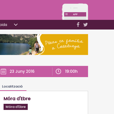
pida
19:00h
23 Juny 2016
Localització
Móra d'Ebre
Móra d'Ebre