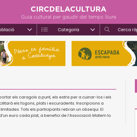
CIRCDELACULTURA
Guia cultural per gaudir del temps lliure
oblació
Categoria
Cerca rà
tar els caragols a punt, els estris per a cuinar-los i els
litarà els fogons, plats i escuradents. Inscripcions a
 limitades. Tots els participants rebran un obsequi. El
d’un euro cada plat, a benefici de l’Associació Matem lo