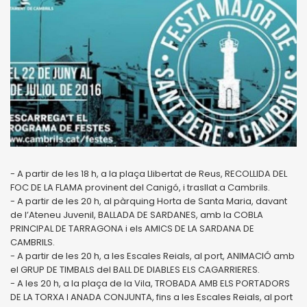
- A partir de les 18 h, a la plaça Llibertat de Reus, RECOLLIDA DEL
FOC DE LA FLAMA
provinent del Canigó, i trasllat a Cambrils.
-
A partir de les 20 h, al pàrquing Horta de Santa Maria, davant
de l’Ateneu Juvenil,
BALLADA DE SARDANES, amb la COBLA
PRINCIPAL DE TARRAGONA i els AMICS DE LA
SARDANA DE
CAMBRILS.
-
A partir de les 20 h, a les Escales Reials, al port, ANIMACIÓ amb
el GRUP DE TIMBALS del
BALL DE DIABLES ELS CAGARRIERES.
-
A les 20 h, a la plaça de la Vila, TROBADA AMB ELS PORTADORS
DE LA TORXA I
ANADA CONJUNTA, fins a les Escales Reials, al port