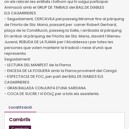
on els rebran les entitats i tothom
qui hi vulgui participar.
Animació amb el GRUP DE TIMBALS del BALL DE DIABLES
ELS
CAGARRIERES.
-
Seguidament, CERCAVILA pel passeig Miramar fins al pàrquing
de l’Horta de Sta. Maria,
passant per: carrer Robert Gerhard,
plaça de la Constitució, passeig la Salle, i arribada al
pàrquing.
En arribar al pàrquing de l’Horta de Sta. Maria, davant l’Ateneu
Juvenil, REBUDA DE LA
FLAMA per l’Alcaldessa i per totes les
persones que volen mantenir la tradició i nexe
d’unió que
representa.
Seguidament:
-
LECTURA DEL MANIFEST de la Flama.
-
ENCESA DE LA FOGUERA amb la Flama provinent del Canigó.
-
ESPECTACLE DE FOC, per part del BALL DE DIABLES ELS
CAGARRIERES.
-
GRAN BALLADA CONJUNTA D’UNA SARDANA.
-
COCA DE SUCRE I VI DOLÇ per a tots els assistents.
Localització
Cambrils
Cambrils