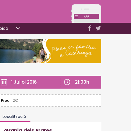
pida
21:00h
1 Juliol 2016
Preu:
2€
Localització
Granja dels Frares