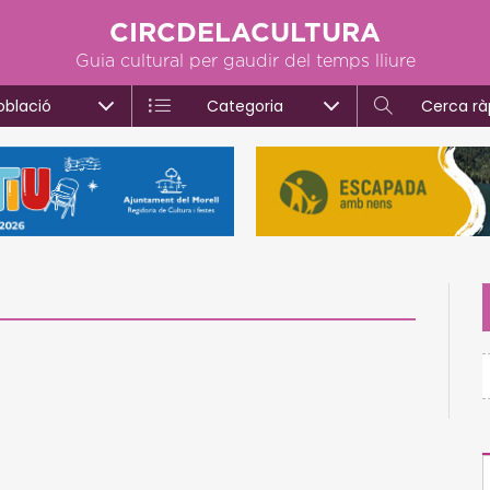
CIRCDELACULTURA
Guia cultural per gaudir del temps lliure
oblació
Categoria
Cerca rà