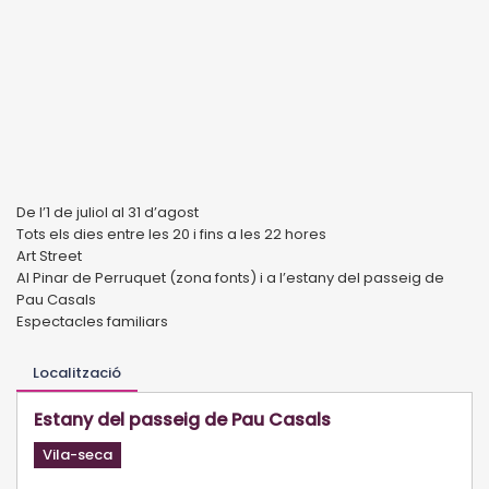
De l’1 de juliol al 31 d’agost
Tots els dies entre les 20 i fins a les 22 hores
Art Street
Al Pinar de Perruquet (zona fonts) i a l’estany del passeig de
Pau Casals
Espectacles familiars
Localització
Estany del passeig de Pau Casals
Vila-seca