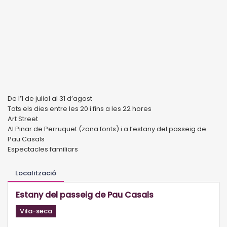
De l’1 de juliol al 31 d’agost
Tots els dies entre les 20 i fins a les 22 hores
Art Street
Al Pinar de Perruquet (zona fonts) i a l’estany del passeig de
Pau Casals
Espectacles familiars
Localització
Estany del passeig de Pau Casals
Vila-seca