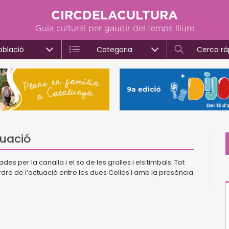
CIRCDELACULTURA
Guia cultural per gaudir del temps lliure
oblació
Categoria
Cerca rà
tuació
es per la canalla i el so de les gralles i els timbals. Tot
l’ordre de l’actuació entre les dues Colles i amb la presència