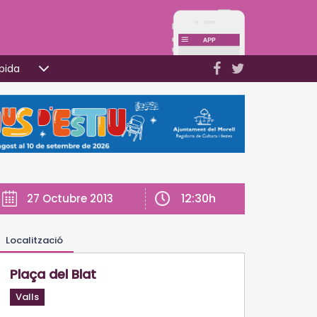
pida
12:30h
27 Octubre 2013
Localització
Plaça del Blat
Valls