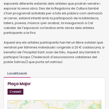
expoants diferents estands dels artistes que podran vendre i
exposar la seva obra. Des de la Regidoria de Cultura també
s'han programat activitats per a tots els públics com animació
al carrer, estand infantil amb la participació de la biblioteca,
tallers, poesia, música i per acabar, la inauguració a Cal
cabaler de l'exposició col·lectiva amb obres dels artistes
participants a la Fira.
Aquest any els artistes participants han fet un llibre solidari que
vendran per llàmines individuals i originals a 20 € cadascuna, a
benefici de l'Hospital Sant Joan de Déu. Aquest any també hi
participa l'Acaps ( Federació d'associacions catalanes del
poble Sahrauí) que porta art sahrauí.
Localització
Plaça Major
Creixell