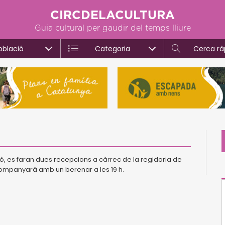
CIRCDELACULTURA
Guia cultural per gaudir del temps lliure
oblació
Categoria
Cerca rà
ixò, es faran dues recepcions a càrrec de la regidoria de
companyarà amb un berenar a les 19 h.