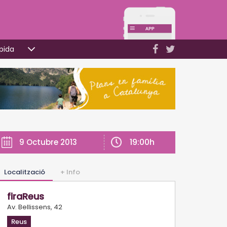
pida
19:00h
9 Octubre 2013
Localització
+ Info
firaReus
Av. Bellissens, 42
Reus