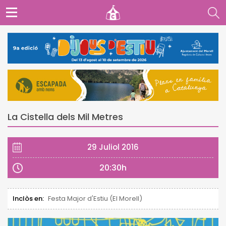
La Cistella dels Mil Metres
29 Juliol 2016
20:30h
Inclòs en:
Festa Major d'Estiu (El Morell)