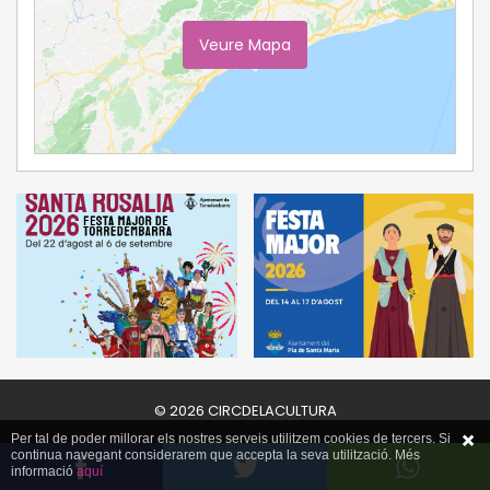
Veure Mapa
Ampliar Mapa
© 2026 CIRCDELACULTURA
Per tal de poder millorar els nostres serveis utilitzem cookies de tercers. Si
continua navegant considerarem que accepta la seva utilització. Més
informació
aquí