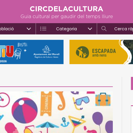
CIRCDELACULTURA
Guia cultural per gaudir del temps lliure
oblació
Categoria
Cerca rà