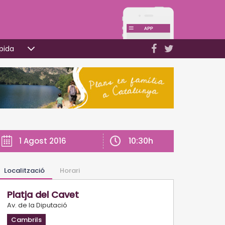
pida
10:30h
1 Agost 2016
Localització
Horari
Platja del Cavet
Av. de la Diputació
Cambrils