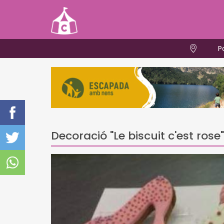
P
Decoració "Le biscuit c'est rose"