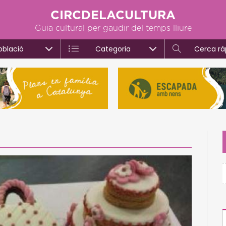
CIRCDELACULTURA
Guia cultural per gaudir del temps lliure
oblació
Categoria
Cerca rà