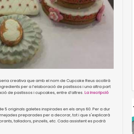
sseria creativa que amb el nom de Cupcake Reus acollirà
ngredients per a l’elaboració de pastissos i una altra part
ació de pastissos i cupcakes, entre d’altres.
La inscripció
 5 originals galetes inspirades en els anys 60. Per a dur
fornejades preparades per a decorar, tot i que s'explicarà
lorants, talladors, pinzells, etc. Cada assistent es podrà