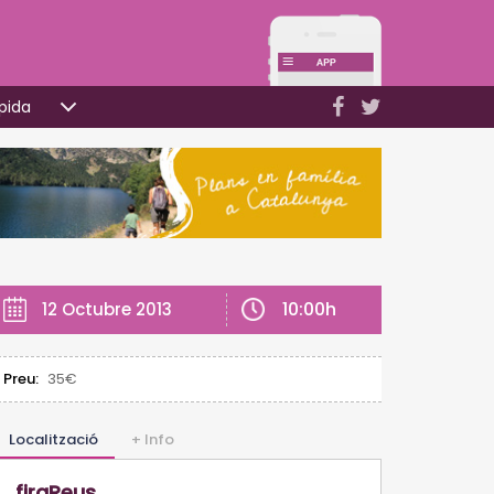
pida
10:00h
12 Octubre 2013
Preu:
35€
Localització
+ Info
firaReus