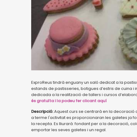
ExproReus tindrà enguany un saló dedicat a la pasti
estands de pastisseries, botigues d’estris de cuina i i
dedicada a la realització de tallers i cursos d’elabor
és gratuïta i la podeu fer clicant aquí
Descripció:
Aquest curs se centrarà en la decoració de
a terme l'activitat es proporcionaran les galetes ja 
la recepta. Es lliurarà: fondant per a la decoració, co
emportar les seves galetes i un regal.