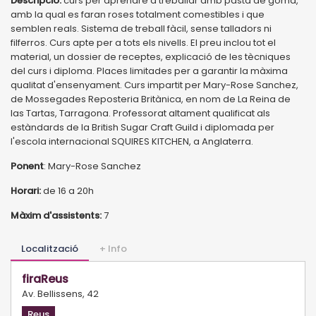
Descripció:
curs per aprendre a treballar amb pasta de goma,
amb la qual es faran roses totalment comestibles i que
semblen reals. Sistema de treball fàcil, sense talladors ni
filferros. Curs apte per a tots els nivells. El preu inclou tot el
material, un dossier de receptes, explicació de les tècniques
del curs i diploma. Places limitades per a garantir la màxima
qualitat d'ensenyament. Curs impartit per Mary-Rose Sanchez,
de Mossegades Reposteria Britànica, en nom de La Reina de
las Tartas, Tarragona. Professorat altament qualificat als
estàndards de la British Sugar Craft Guild i diplomada per
l'escola internacional SQUIRES KITCHEN, a Anglaterra.
Ponent
: Mary-Rose Sanchez
Horari:
de 16 a 20h
Màxim d'assistents:
7
Localització
+ Info
firaReus
Av. Bellissens, 42
Reus