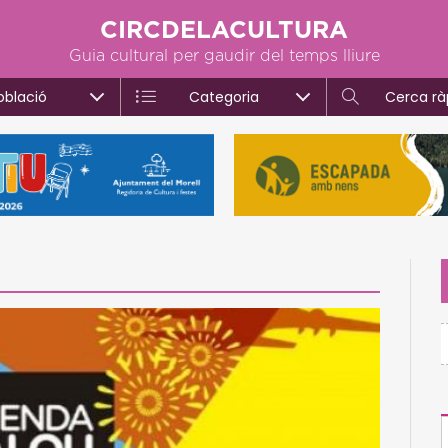
CIRCDELACULTURA
Guia cultural per gaudir del temps lliure
oblació
Categoria
Cerca rà