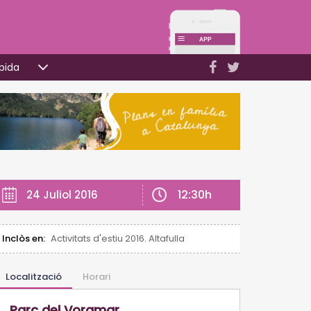
pida
12:30h
24 Juliol 2016
Inclòs en:
Activitats d'estiu 2016. Altafulla
Localització
Horari
Parc del Voramar