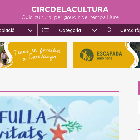
CIRCDELACULTURA
Guia cultural per gaudir del temps lliure
oblació
Categoria
Cerca rà