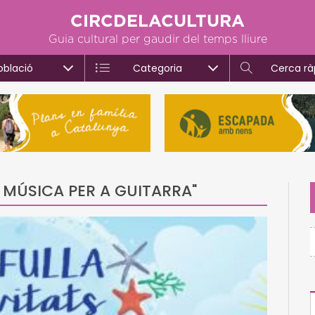
CIRCDELACULTURA
Guia cultural per gaudir del temps lliure
oblació
Categoria
Cerca rà
R MÚSICA PER A GUITARRA"