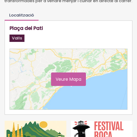
transformades
per a vendre menjar i cuinar en directe al carrer.
Localització
Plaça del Pati
Valls
Veure Mapa
Ampliar Mapa