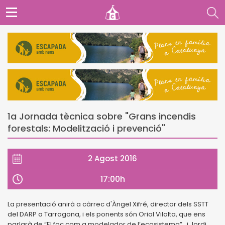
1a Jornada tècnica sobre "Grans incendis
forestals: Modelització i prevenció"
2 Agost 2016
17:00h
La presentació anirà a
càrrec d'Àngel Xifré, director dels SSTT
del DARP a Tarragona, i els ponents són Oriol
Vilalta, que ens
parlarà de “El foc com a modelador de l’ecosistema” , i Jordi