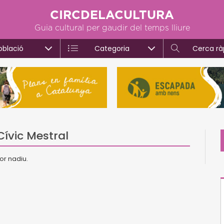
CIRCDELACULTURA
Guia cultural per gaudir del temps lliure
oblació
Categoria
Cerca rà
ívic Mestral
or nadiu.