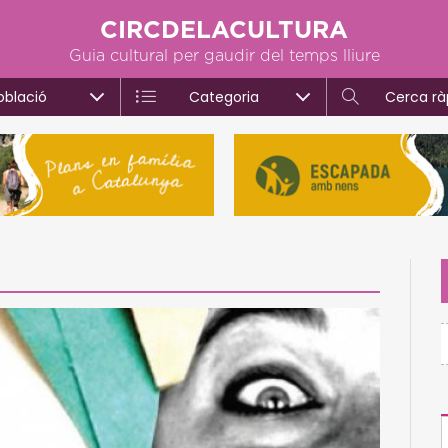
CIRCDELACULTURA
Guia cultural per gaudir del temps lliure
oblació
Categoria
Cerca rà