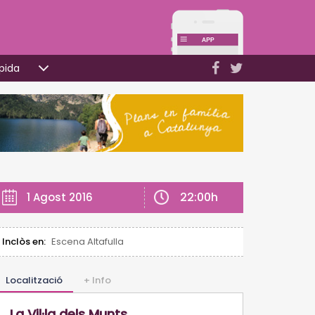
pida
22:00h
1 Agost 2016
Inclòs en:
Escena Altafulla
Localització
+ Info
La Vil·la dels Munts